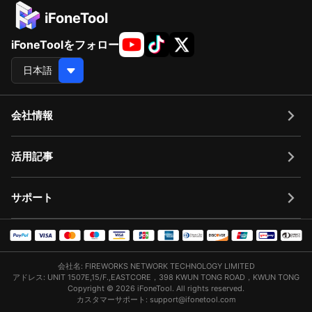
iFoneTool
iFoneToolをフォロー
会社情報
活用記事
サポート
会社名: FIREWORKS NETWORK TECHNOLOGY LIMITED
アドレス: UNIT 1507E,15/F.,EASTCORE，398 KWUN TONG ROAD，KWUN TONG
Copyright © 2026 iFoneTool. All rights reserved.
カスタマーサポート: support@ifonetool.com